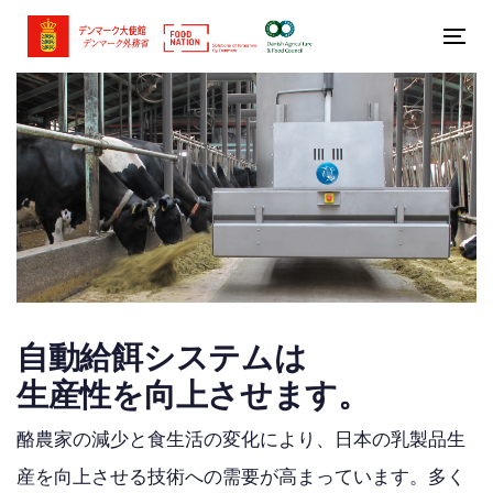
Skip
Skip
links
to
Tog
primary
nav
navigation
Skip
to
content
自動給餌システムは
生産性を向上させます。
酪農家の減少と食生活の変化により、日本の乳製品生
産を向上させる技術への需要が高まっています。多く