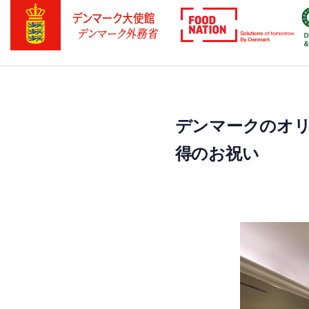
Skip
Skip
links
to
primary
navigation
Skip
to
デンマークのオ
content
得のお祝い