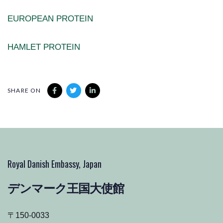
EUROPEAN PROTEIN
HAMLET PROTEIN
SHARE ON
Royal Danish Embassy, Japan
デンマーク王国大使館
〒150-0033