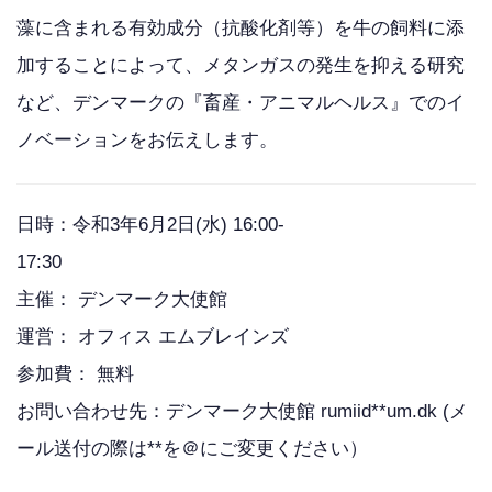
藻に含まれる有効成分（抗酸化剤等）を牛の飼料に添
加することによって、メタンガスの発生を抑える研究
など、デンマークの『畜産・アニマルヘルス』でのイ
ノベーションをお伝えします。
日時：
令和
3
年
6
月
2
日
(
水
) 16:00-
17
主催： デンマーク大使館
運営： オフィス エムブレインズ
参加費： 無料
お問い合わせ先：デンマーク大使館 rumiid**um.dk (
メ
ール送付の際は
**
を＠にご変更ください）