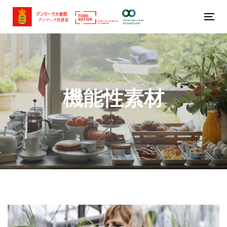
Skip
Skip
links
to
Tog
primary
nav
navigation
Skip
to
機能性素材
content