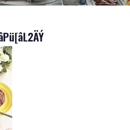
âPü[âL2ÄÝ