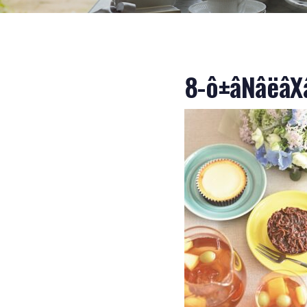
8-ô±âNâëâX